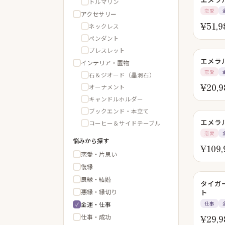
トルマリン
恋愛
アクセサリー
¥
51,9
ネックレス
ペンダント
ブレスレット
エメラ
インテリア・置物
恋愛
石＆ジオード（晶洞石）
¥
20,9
オーナメント
キャンドルホルダー
ブックエンド・本立て
エメラ
コーヒー＆サイドテーブル
恋愛
悩みから探す
¥
109,
恋愛・片思い
復縁
良縁・結婚
タイガ
悪縁・縁切り
ト
金運・仕事
仕事
仕事・成功
¥
29,9