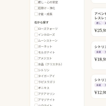
癒し・心の安定
厄除け・浄化
アベン
才能・成長
レスレ
石から探す
癒し
ローズクォーツ
¥
25,9
インカローズ
ムーンストーン
ガーネット
シトリ
モルガナイト
金運
アメジスト
¥
18,9
水晶（クリスタル）
シトリン
タイガーアイ
シトリ
ラピスラズリ
金運
オニキス
¥
12,9
アクアマリン
アマゾナイト
ハウライト