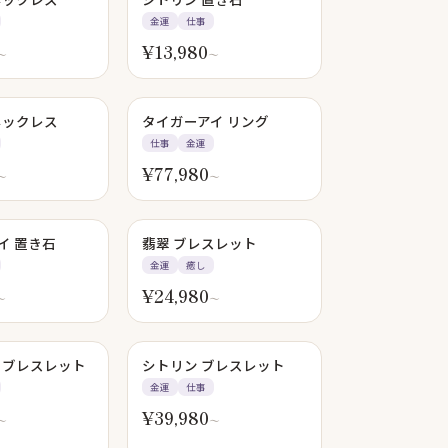
金運
仕事
¥
13,980
〜
〜
ネックレス
タイガーアイ リング
仕事
金運
¥
77,980
〜
〜
イ 置き石
翡翠 ブレスレット
金運
癒し
¥
24,980
〜
〜
 ブレスレット
シトリン ブレスレット
金運
仕事
¥
39,980
〜
〜