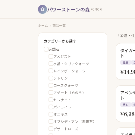
パワーストーンの森
POMORI
ホーム
›
商品一覧
「金運・
カテゴリーから探す
天然石
タイガ
ト
アメジスト
仕事
水晶・クリアクォーツ
¥
14,9
レインボークォーツ
シトリン
ローズクォーツ
アベン
アゲート（めのう）
ト
セレナイト
癒し
パイライト
¥
6,98
オニキス
オブシディアン（黒曜石）
デザートローズ
エメラ