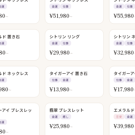
金運
金運
仕事
金運
仕事
80
¥
51,980
¥
55,980
〜
〜
ルド 置き石
シトリン リング
シトリン 
金運
金運
仕事
金運
仕事
80
¥
29,980
¥
32,980
〜
〜
ルド ネックレス
タイガーアイ 置き石
タイガーア
金運
仕事
金運
仕事
金運
980
¥
13,980
¥
17,980
〜
〜
ーアイ ブレスレッ
翡翠 ブレスレット
エメラルド
金運
癒し
恋愛
金運
金運
¥
25,980
¥
39,980
〜
80
〜