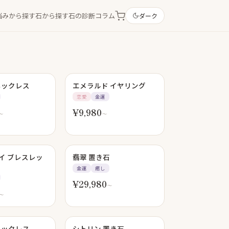
悩みから探す
石から探す
石の診断
コラム
ダーク
ネックレス
エメラルド イヤリング
恋愛
金運
¥
9,980
〜
〜
イ ブレスレッ
翡翠 置き石
金運
癒し
¥
29,980
〜
〜
LD OUT
ネックレス
シトリン 置き石