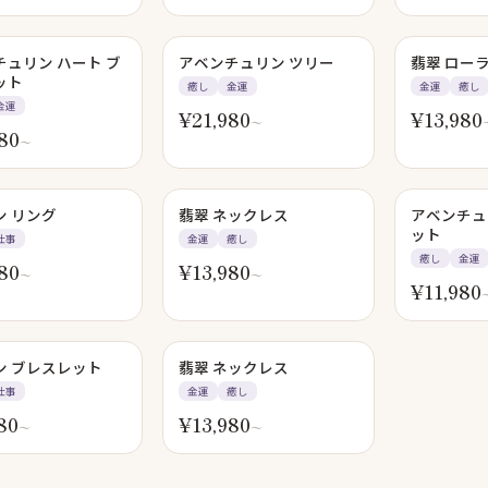
SOLD OUT
チュリン ハート ブ
アベンチュリン ツリー
翡翠 ロー
ット
癒し
金運
金運
癒し
金運
¥
21,980
¥
13,980
〜
80
〜
ン リング
翡翠 ネックレス
アベンチュ
ット
仕事
金運
癒し
癒し
金運
80
¥
13,980
〜
〜
¥
11,980
ン ブレスレット
翡翠 ネックレス
仕事
金運
癒し
80
¥
13,980
〜
〜