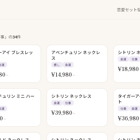
恋愛セット
仕事」
の
34
件
ーアイ ブレスレッ
アベンチュリン ネックレ
シトリン 
ス
金運
仕事
金運
癒し
金運
¥
18,980
80
¥
14,980
〜
〜
SOLD OUT
チュリン ミニ ハー
シトリン ネックレス
タイガーア
ト
金運
仕事
金運
仕事
金運
¥
39,980
〜
0
¥
36,980
〜
SO
ルド ネックレス
シトリン ネックレス
シトリン 