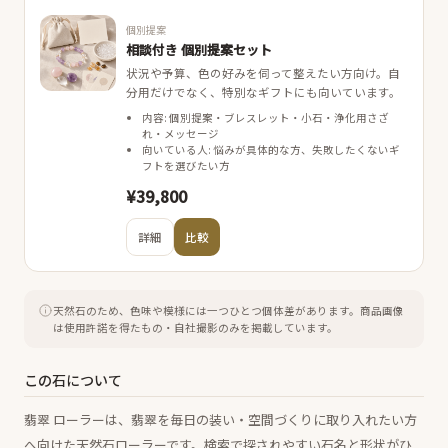
個別提案
相談付き 個別提案セット
状況や予算、色の好みを伺って整えたい方向け。自
分用だけでなく、特別なギフトにも向いています。
内容: 個別提案・ブレスレット・小石・浄化用さざ
れ・メッセージ
向いている人: 悩みが具体的な方、失敗したくないギ
フトを選びたい方
¥39,800
詳細
比較
天然石のため、色味や模様には一つひとつ個体差があります。
商品画像
は使用許諾を得たもの・自社撮影のみを掲載しています。
この石について
翡翠 ローラーは、翡翠を毎日の装い・空間づくりに取り入れたい方
へ向けた天然石ローラーです。検索で探されやすい石名と形状がひ