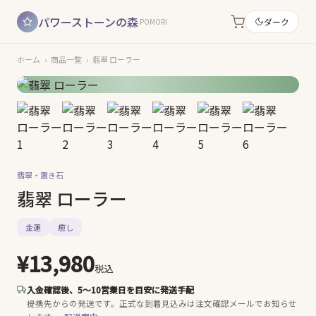
パワーストーンの森
ダーク
POMORI
ホーム
›
商品一覧
›
翡翠 ローラー
翡翠・
置き石
翡翠 ローラー
金運
癒し
¥13,980
税込
入金確認後、5〜10営業日を目安に発送手配
提携先からの発送です。
正式な到着見込みは注文確認メールでお知らせ