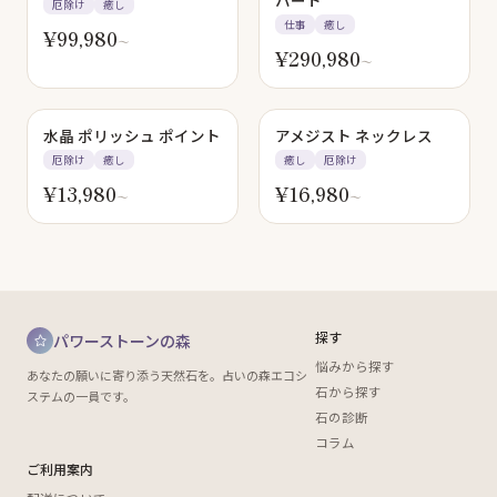
ハート
厄除け
癒し
仕事
癒し
¥
99,980
〜
¥
290,980
〜
水晶 ポリッシュ ポイント
アメジスト ネックレス
厄除け
癒し
癒し
厄除け
¥
13,980
¥
16,980
〜
〜
探す
パワーストーンの森
悩みから探す
あなたの願いに寄り添う天然石を。占いの森エコシ
石から探す
ステムの一員です。
石の診断
コラム
ご利用案内