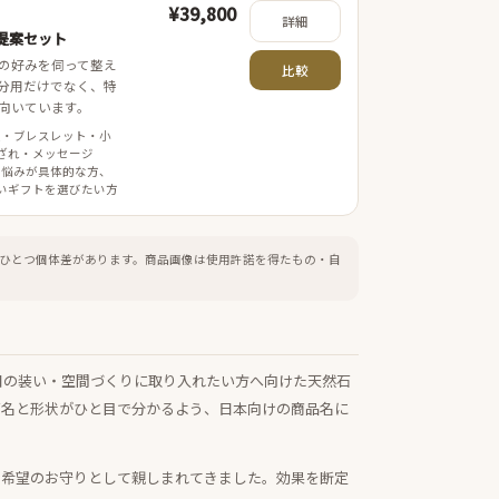
¥39,800
詳細
提案セット
の好みを伺って整え
比較
分用だけでなく、特
向いています。
案・ブレスレット・小
ざれ・メッセージ
 悩みが具体的な方、
いギフトを選びたい方
ひとつ個体差があります。
商品画像は使用許諾を得たもの・自
日の装い・空間づくりに取り入れたい方へ向けた天然石
石名と形状がひと目で分かるよう、日本向けの商品名に
・希望のお守りとして親しまれてきました。効果を断定