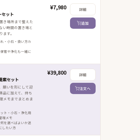
¥7,980
詳細
ーセット
置き場所まで整えた
追加
ない時間の置き場と
ります。
ざれ・小石・扱い方カ
 保管や浄化も一緒に
¥39,800
詳細
提案セット
、願いを形にして迎
注文へ
単品に加えて、持ち
理メモまでまとめま
レット・小石・浄化用
整理メモ
 何を選べばよいか迷
にしたい方