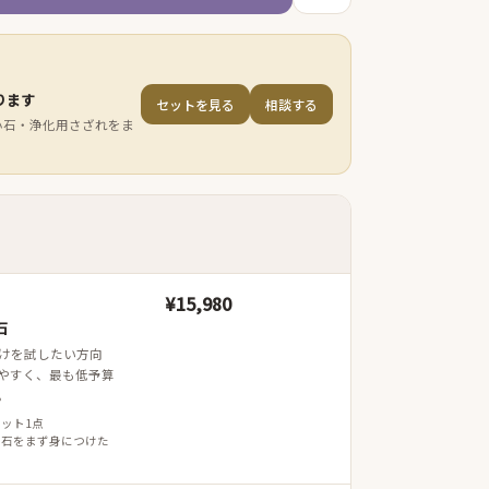
ります
セットを見る
相談する
小石・浄化用さざれをま
¥15,980
石
けを試したい方向
やすく、最も低予算
。
レット1点
 石をまず身につけた