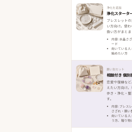
浄化を追加
浄化スタータ
ブレスレットの
い方向け。使わ
扱い方がまとま
内容: 水晶さ
ード
向いている人:
始めたい方
願い別セット
相談付き 個別
恋愛や復縁など
えたい方向け。
歩き・浄化・整
す。
内容: ブレス
さざれ・願い
向いている人:
う方、贈り物