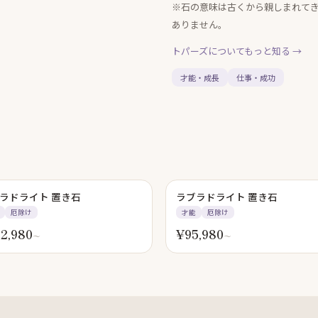
※石の意味は古くから親しまれて
ありません。
トパーズ
についてもっと知る →
才能・成長
仕事・成功
ラドライト 置き石
ラブラドライト 置き石
厄除け
才能
厄除け
12,980
¥
95,980
〜
〜