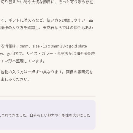
を切り替えたい時や大切な節目に、そっと寄り添う存在
置く、ギフトに添えるなど、使い方を想像しやすい一品
・模様の入り方を確認し、天然石ならではの個性もあわ
m、size - 13 x 9mm 18kt gold plate
a One year w、goldです。サイズ・カラー・素材表記は海外表記を
やすい形へ整理しています。
内包物の入り方は一点ずつ異なります。画像の雰囲気を
お楽しみください。
しまれてきました。自分らしい魅力や可能性を大切にした