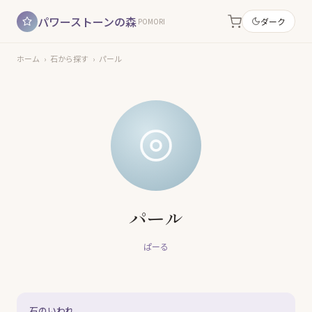
パワーストーンの森
ダーク
POMORI
ホーム
›
石から探す
›
パール
パール
ぱーる
石のいわれ