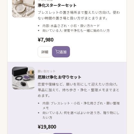
浄化スターターセット
ブレスレットの置き場所まで整えたい方向け。使わ
ない時間の置き場と扱い方がまとまります。
内容: 水晶さざれ・小石・扱い方カード
向いている人: 保管や浄化も一緒に始めたい方
¥7,980
詳細
追加
願い別セット
厄除け浄化 お守りセット
恋愛や復縁など、願いを形にして迎えたい方向け。
単品に加えて、持ち歩き・浄化・整理メモまでまと
めます。
内容: ブレスレット・小石・浄化用さざれ・願い整理
メモ
向いている人: 何を選べばよいか迷う方、贈り物にし
たい方
¥19,800