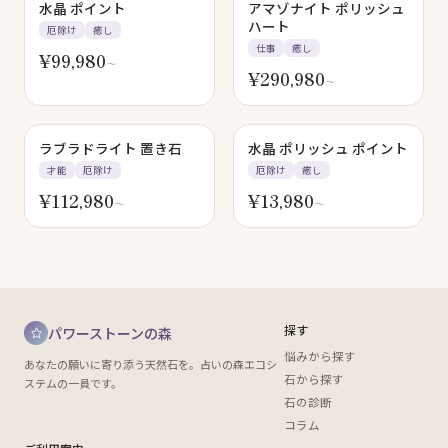
水晶 ポイント
アマゾナイト ポリッシュ
ハート
厄除け
癒し
仕事
癒し
¥
99,980
〜
¥
290,980
〜
ラブラドライト 置き石
水晶 ポリッシュ ポイント
才能
厄除け
厄除け
癒し
¥
112,980
¥
13,980
〜
〜
探す
パワーストーンの森
悩みから探す
あなたの願いに寄り添う天然石を。占いの森エコシ
石から探す
ステムの一員です。
石の診断
コラム