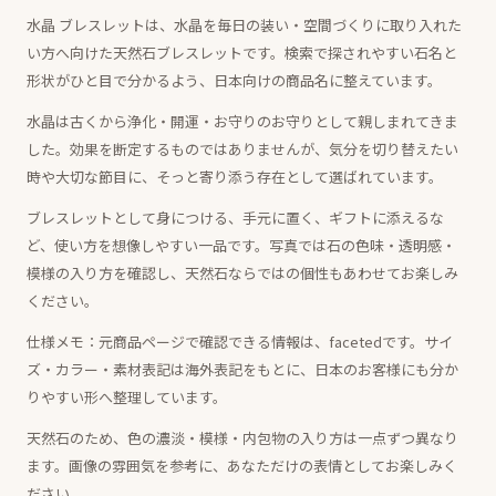
水晶 ブレスレットは、水晶を毎日の装い・空間づくりに取り入れた
い方へ向けた天然石ブレスレットです。検索で探されやすい石名と
形状がひと目で分かるよう、日本向けの商品名に整えています。
水晶は古くから浄化・開運・お守りのお守りとして親しまれてきま
した。効果を断定するものではありませんが、気分を切り替えたい
時や大切な節目に、そっと寄り添う存在として選ばれています。
ブレスレットとして身につける、手元に置く、ギフトに添えるな
ど、使い方を想像しやすい一品です。写真では石の色味・透明感・
模様の入り方を確認し、天然石ならではの個性もあわせてお楽しみ
ください。
仕様メモ：元商品ページで確認できる情報は、facetedです。サイ
ズ・カラー・素材表記は海外表記をもとに、日本のお客様にも分か
りやすい形へ整理しています。
天然石のため、色の濃淡・模様・内包物の入り方は一点ずつ異なり
ます。画像の雰囲気を参考に、あなただけの表情としてお楽しみく
ださい。