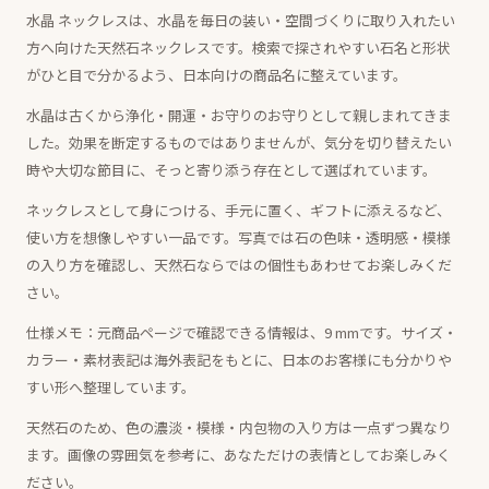
水晶 ネックレスは、水晶を毎日の装い・空間づくりに取り入れたい
方へ向けた天然石ネックレスです。検索で探されやすい石名と形状
がひと目で分かるよう、日本向けの商品名に整えています。
水晶は古くから浄化・開運・お守りのお守りとして親しまれてきま
した。効果を断定するものではありませんが、気分を切り替えたい
時や大切な節目に、そっと寄り添う存在として選ばれています。
ネックレスとして身につける、手元に置く、ギフトに添えるなど、
使い方を想像しやすい一品です。写真では石の色味・透明感・模様
の入り方を確認し、天然石ならではの個性もあわせてお楽しみくだ
さい。
仕様メモ：元商品ページで確認できる情報は、9 mmです。サイズ・
カラー・素材表記は海外表記をもとに、日本のお客様にも分かりや
すい形へ整理しています。
天然石のため、色の濃淡・模様・内包物の入り方は一点ずつ異なり
ます。画像の雰囲気を参考に、あなただけの表情としてお楽しみく
ださい。