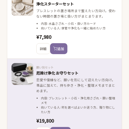
浄化スターターセット
ブレスレットの置き場所まで整えたい方向け。使わ
ない時間の置き場と扱い方がまとまります。
内容: 水晶さざれ・小石・扱い方カード
向いている人: 保管や浄化も一緒に始めたい方
¥7,980
詳細
追加
願い別セット
厄除け浄化 お守りセット
恋愛や復縁など、願いを形にして迎えたい方向け。
単品に加えて、持ち歩き・浄化・整理メモまでまと
めます。
内容: ブレスレット・小石・浄化用さざれ・願い整理
メモ
向いている人: 何を選べばよいか迷う方、贈り物にし
たい方
¥19,800