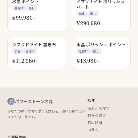
水晶 ポイント
アマゾナイト ポリッシュ
ハート
厄除け
癒し
仕事
癒し
¥
99,980
〜
¥
290,980
〜
ラブラドライト 置き石
水晶 ポリッシュ ポイント
才能
厄除け
厄除け
癒し
¥
112,980
¥
13,980
〜
〜
探す
パワーストーンの森
悩みから探す
あなたの願いに寄り添う天然石を。占いの森エコシ
石から探す
ステムの一員です。
石の診断
コラム
ご利用案内