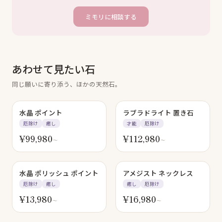
ミモリに相談する
あわせて見たい石
同じ願いに寄り添う、ほかの天然石。
水晶 ポイント
ラブラドライト 置き石
厄除け
癒し
才能
厄除け
¥
99,980
¥
112,980
〜
〜
水晶 ポリッシュ ポイント
アメジスト ネックレス
厄除け
癒し
癒し
厄除け
¥
13,980
¥
16,980
〜
〜