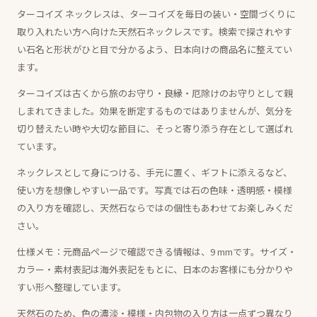
ターコイズ ネックレスは、ターコイズを毎日の装い・空間づくりに
取り入れたい方へ向けた天然石ネックレスです。検索で探されやす
い石名と形状がひと目で分かるよう、日本向けの商品名に整えてい
ます。
ターコイズは古くから旅のお守り・良縁・厄除けのお守りとして親
しまれてきました。効果を断定するものではありませんが、気分を
切り替えたい時や大切な節目に、そっと寄り添う存在として選ばれ
ています。
ネックレスとして身につける、手元に置く、ギフトに添えるなど、
使い方を想像しやすい一品です。写真では石の色味・透明感・模様
の入り方を確認し、天然石ならではの個性もあわせてお楽しみくだ
さい。
仕様メモ：元商品ページで確認できる情報は、9 mmです。サイズ・
カラー・素材表記は海外表記をもとに、日本のお客様にも分かりや
すい形へ整理しています。
天然石のため、色の濃淡・模様・内包物の入り方は一点ずつ異なり