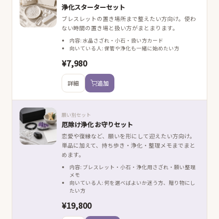
浄化スターターセット
ブレスレットの置き場所まで整えたい方向け。使わ
ない時間の置き場と扱い方がまとまります。
内容: 水晶さざれ・小石・扱い方カード
向いている人: 保管や浄化も一緒に始めたい方
¥7,980
詳細
追加
願い別セット
厄除け浄化 お守りセット
恋愛や復縁など、願いを形にして迎えたい方向け。
単品に加えて、持ち歩き・浄化・整理メモまでまと
めます。
内容: ブレスレット・小石・浄化用さざれ・願い整理
メモ
向いている人: 何を選べばよいか迷う方、贈り物にし
たい方
¥19,800