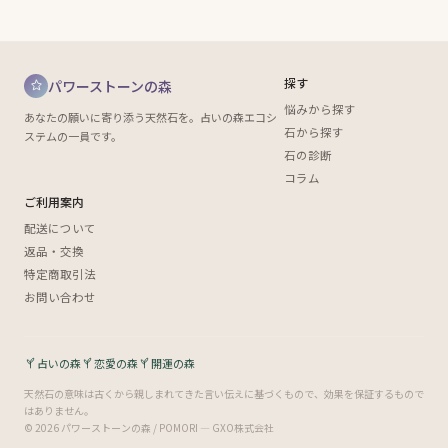
探す
パワーストーンの森
悩みから探す
あなたの願いに寄り添う天然石を。占いの森エコシ
石から探す
ステムの一員です。
石の診断
コラム
ご利用案内
配送について
返品・交換
特定商取引法
お問い合わせ
占いの森
恋愛の森
開運の森
天然石の意味は古くから親しまれてきた言い伝えに基づくもので、効果を保証するもので
はありません。
© 2026 パワーストーンの森 / POMORI — GXO株式会社