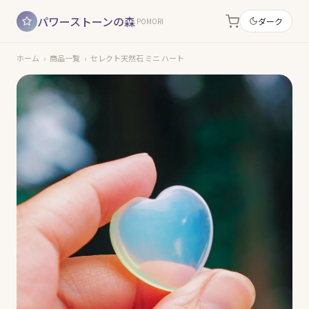
パワーストーンの森
ダーク
POMORI
ホーム
›
商品一覧
›
セレクト天然石 ミニ ハート