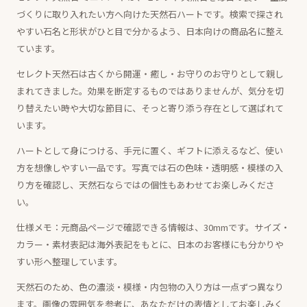
づくりに取り入れたい方へ向けた天然石ハートです。検索で探され
やすい石名と形状がひと目で分かるよう、日本向けの商品名に整え
ています。
セレクト天然石は古くから開運・癒し・お守りのお守りとして親し
まれてきました。効果を断定するものではありませんが、気分を切
り替えたい時や大切な節目に、そっと寄り添う存在として選ばれて
います。
ハートとして身につける、手元に置く、ギフトに添えるなど、使い
方を想像しやすい一品です。写真では石の色味・透明感・模様の入
り方を確認し、天然石ならではの個性もあわせてお楽しみくださ
い。
仕様メモ：元商品ページで確認できる情報は、30mmです。サイズ・
カラー・素材表記は海外表記をもとに、日本のお客様にも分かりや
すい形へ整理しています。
天然石のため、色の濃淡・模様・内包物の入り方は一点ずつ異なり
ます。画像の雰囲気を参考に、あなただけの表情としてお楽しみく