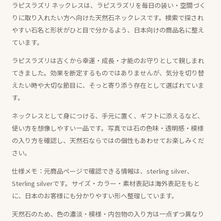
ラピスラズリ ネックレスは、ラピスラズリを毎日の装い・空間づく
りに取り入れたい方へ向けた天然石ネックレスです。検索で探され
やすい石名と形状がひと目で分かるよう、日本向けの商品名に整え
ています。
ラピスラズリは古くから幸運・成長・才能のお守りとして親しまれ
てきました。効果を断定するものではありませんが、気分を切り替
えたい時や大切な節目に、そっと寄り添う存在として選ばれていま
す。
ネックレスとして身につける、手元に置く、ギフトに添えるなど、
使い方を想像しやすい一品です。写真では石の色味・透明感・模様
の入り方を確認し、天然石ならではの個性もあわせてお楽しみくだ
さい。
仕様メモ：元商品ページで確認できる情報は、sterling silver、
Sterling silverです。サイズ・カラー・素材表記は海外表記をもと
に、日本のお客様にも分かりやすい形へ整理しています。
天然石のため、色の濃淡・模様・内包物の入り方は一点ずつ異なり