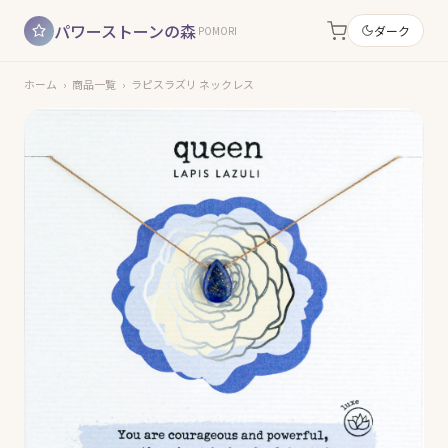
パワーストーンの森
ダーク
POMORI
ホーム
›
商品一覧
›
ラピスラズリ ネックレス