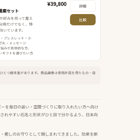
¥39,800
詳細
提案セット
の好みを伺って整え
比較
分用だけでなく、特
向いています。
案・ブレスレット・小
ざれ・メッセージ
 悩みが具体的な方、
いギフトを選びたい方
ひとつ個体差があります。
商品画像は使用許諾を得たもの・自
パーを毎日の装い・空間づくりに取り入れたい方へ向け
探されやすい石名と形状がひと目で分かるよう、日本向
運・癒しのお守りとして親しまれてきました。効果を断