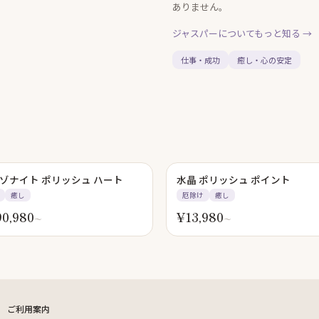
ありません。
ジャスパー
についてもっと知る →
仕事・成功
癒し・心の安定
ゾナイト ポリッシュ ハート
水晶 ポリッシュ ポイント
癒し
厄除け
癒し
90,980
¥
13,980
〜
〜
ご利用案内