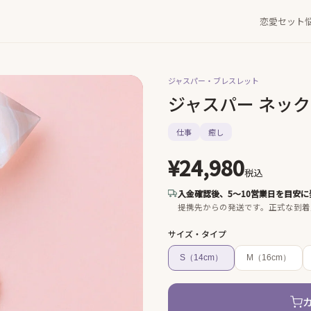
恋愛セット
ジャスパー・
ブレスレット
ジャスパー ネッ
仕事
癒し
¥24,980
税込
入金確認後、5〜10営業日を目安に
提携先からの発送です。
正式な到着
サイズ・タイプ
S（14cm）
M（16cm）