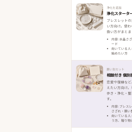
浄化を追加
浄化スタータ
ブレスレットの
い方向け。使わ
扱い方がまとま
内容: 水晶さ
ード
向いている人:
始めたい方
願い別セット
相談付き 個別
恋愛や復縁など
えたい方向け。
歩き・浄化・整
す。
内容: ブレス
さざれ・願い
向いている人:
う方、贈り物