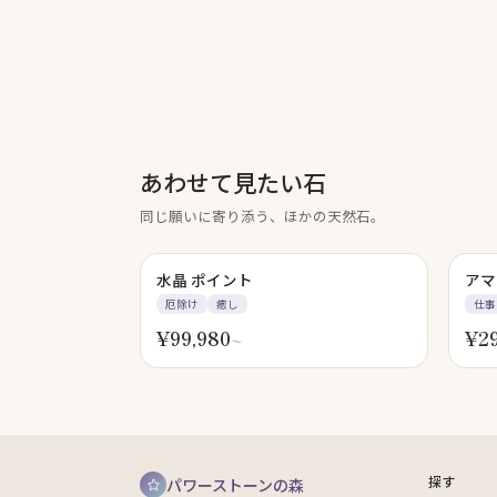
あわせて見たい石
同じ願いに寄り添う、ほかの天然石。
水晶 ポイント
アマ
厄除け
癒し
仕事
¥
99,980
¥
2
〜
探す
パワーストーンの森