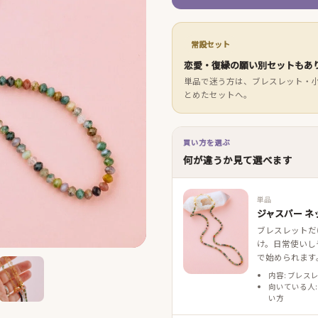
常設セット
恋愛・復縁の願い別セットもあ
単品で迷う方は、ブレスレット・
とめたセットへ。
買い方を選ぶ
何が違うか見て選べます
単品
ジャスパー ネ
ブレスレットだ
け。日常使いし
で始められます
内容: ブレス
向いている人:
い方