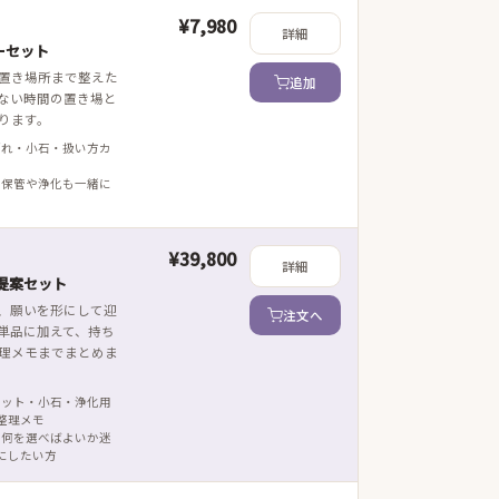
¥7,980
詳細
ーセット
置き場所まで整えた
追加
ない時間の置き場と
ります。
ざれ・小石・扱い方カ
 保管や浄化も一緒に
¥39,800
詳細
提案セット
、願いを形にして迎
注文へ
単品に加えて、持ち
理メモまでまとめま
レット・小石・浄化用
整理メモ
 何を選べばよいか迷
にしたい方