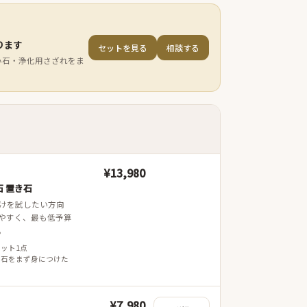
ります
セットを見る
相談する
小石・浄化用さざれをま
¥13,980
 置き石
けを試したい方向
やすく、最も低予算
。
レット1点
 石をまず身につけた
¥7,980