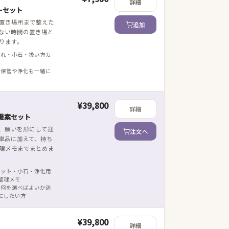
詳細
ーセット
置き場所まで整えた
追加
ない時間の置き場と
ります。
ざれ・小石・扱い方カ
 保管や浄化も一緒に
¥39,800
詳細
提案セット
、願いを形にして迎
注文へ
単品に加えて、持ち
理メモまでまとめま
レット・小石・浄化用
整理メモ
 何を選べばよいか迷
にしたい方
¥39,800
詳細