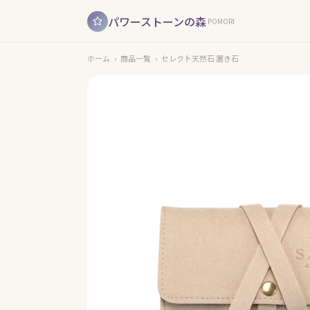
パワーストーンの森
POMORI
ホーム
›
商品一覧
›
セレクト天然石 置き石