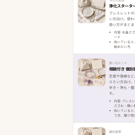
浄化スタータ
ブレスレットの
い方向け。使わ
扱い方がまとま
内容: 水晶さ
ード
向いている人:
始めたい方
願い別セット
相談付き 個別
恋愛や復縁など
えたい方向け。
歩き・浄化・整
す。
内容: ブレス
さざれ・願い
向いている人:
う方、贈り物
個別提案