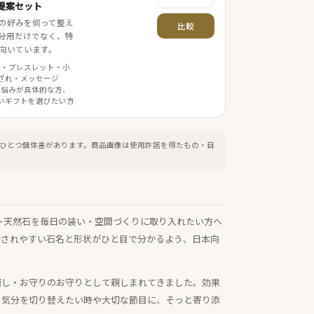
提案セット
の好みを伺って整え
比較
分用だけでなく、特
向いています。
案・ブレスレット・小
ざれ・メッセージ
 悩みが具体的な方、
いギフトを選びたい方
ひとつ個体差があります。
商品画像は使用許諾を得たもの・自
ト天然石を毎日の装い・空間づくりに取り入れたい方へ
探されやすい石名と形状がひと目で分かるよう、日本向
癒し・お守りのお守りとして親しまれてきました。効果
、気分を切り替えたい時や大切な節目に、そっと寄り添