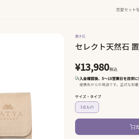
恋愛セット
置き石
セレクト天然石 
¥13,980
税込
入金確認後、5〜10営業日を目安に
提携先からの発送です。
正式な到着
サイズ・タイプ
1点もの