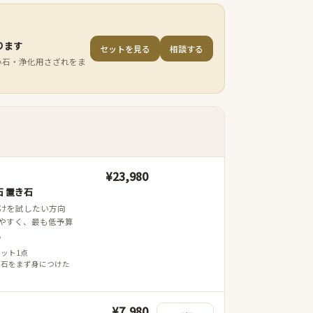
ります
セットを見る
相談する
小石・浄化用さざれをま
¥23,980
 置き石
けを試したい方向
やすく、最も低予算
。
レット1点
 石をまず身につけた
¥7,980