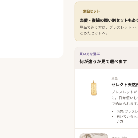
常設セット
恋愛・復縁の願い別セットもあ
単品で迷う方は、ブレスレット・
とめたセットへ。
買い方を選ぶ
何が違うか見て選べます
単品
セレクト天然石
ブレスレットだ
け。日常使いし
で始められます
内容: ブレス
向いている人:
い方
浄化を追加