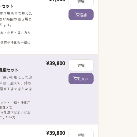
詳細
ーセット
置き場所まで整えた
追加
ない時間の置き場と
ります。
ざれ・小石・扱い方カ
 保管や浄化も一緒に
¥39,800
詳細
提案セット
、願いを形にして迎
注文へ
単品に加えて、持ち
理メモまでまとめま
レット・小石・浄化用
整理メモ
 何を選べばよいか迷
にしたい方
¥39,800
詳細