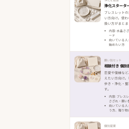
浄化スタータ
ブレスレットの
い方向け。使わ
扱い方がまとま
内容: 水晶さ
ード
向いている人:
始めたい方
願い別セット
相談付き 個別
恋愛や復縁など
えたい方向け。
歩き・浄化・整
す。
内容: ブレス
さざれ・願い
向いている人:
う方、贈り物
個別提案