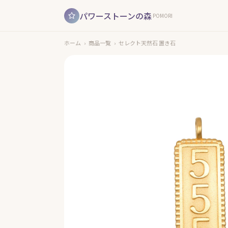
パワーストーンの森
POMORI
ホーム
›
商品一覧
›
セレクト天然石 置き石