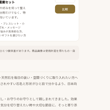
提案セット
の好みを伺って整え
比較
分用だけでなく、特
向いています。
案・ブレスレット・小
ざれ・メッセージ
 悩みが具体的な方、
いギフトを選びたい方
ひとつ個体差があります。
商品画像は使用許諾を得たもの・自
ト天然石を毎日の装い・空間づくりに取り入れたい方へ
探されやすい石名と形状がひと目で分かるよう、日本向
癒し・お守りのお守りとして親しまれてきました。効果
、気分を切り替えたい時や大切な節目に、そっと寄り添