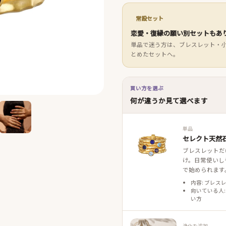
常設セット
恋愛・復縁の願い別セットもあ
単品で迷う方は、ブレスレット・
とめたセットへ。
買い方を選ぶ
何が違うか見て選べます
単品
セレクト天然石
ブレスレットだ
け。日常使いし
で始められます
内容: ブレス
向いている人:
い方
浄化を追加