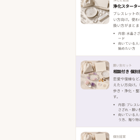
浄化スタータ
ブレスレットの
い方向け。使わ
扱い方がまとま
内容: 水晶さ
ード
向いている人:
始めたい方
願い別セット
相談付き 個別
恋愛や復縁など
えたい方向け。
歩き・浄化・整
す。
内容: ブレス
さざれ・願い
向いている人:
う方、贈り物
個別提案