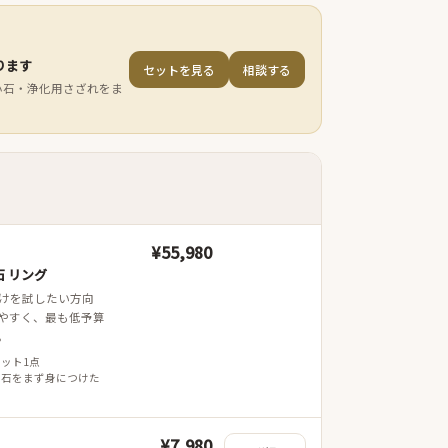
ります
セットを見る
相談する
小石・浄化用さざれをま
¥55,980
 リング
けを試したい方向
やすく、最も低予算
。
レット1点
 石をまず身につけた
¥7,980