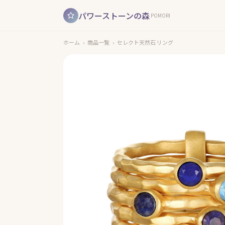
パワーストーンの森
POMORI
ホーム
›
商品一覧
›
セレクト天然石 リング