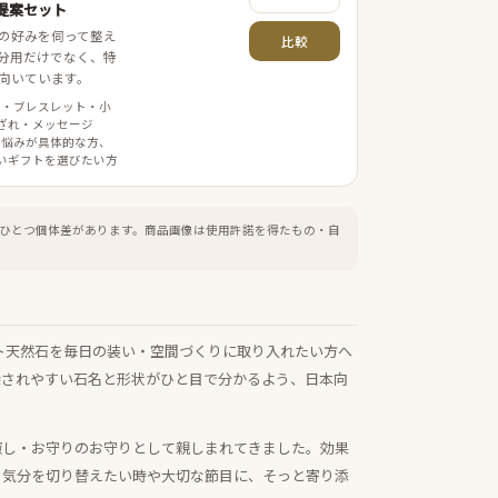
提案セット
の好みを伺って整え
比較
分用だけでなく、特
向いています。
案・ブレスレット・小
ざれ・メッセージ
 悩みが具体的な方、
いギフトを選びたい方
ひとつ個体差があります。
商品画像は使用許諾を得たもの・自
ト天然石を毎日の装い・空間づくりに取り入れたい方へ
探されやすい石名と形状がひと目で分かるよう、日本向
癒し・お守りのお守りとして親しまれてきました。効果
、気分を切り替えたい時や大切な節目に、そっと寄り添