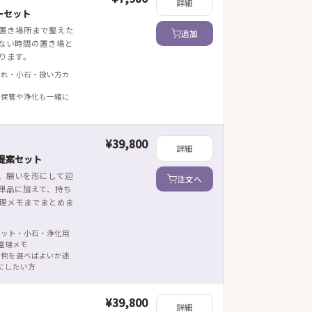
詳細
ーセット
置き場所まで整えた
追加
ない時間の置き場と
ります。
ざれ・小石・扱い方カ
 保管や浄化も一緒に
¥39,800
詳細
提案セット
、願いを形にして迎
注文へ
単品に加えて、持ち
理メモまでまとめま
レット・小石・浄化用
整理メモ
 何を選べばよいか迷
にしたい方
¥39,800
詳細