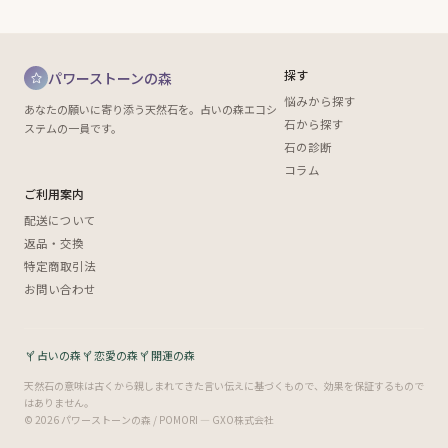
探す
パワーストーンの森
悩みから探す
あなたの願いに寄り添う天然石を。占いの森エコシ
石から探す
ステムの一員です。
石の診断
コラム
ご利用案内
配送について
返品・交換
特定商取引法
お問い合わせ
占いの森
恋愛の森
開運の森
天然石の意味は古くから親しまれてきた言い伝えに基づくもので、効果を保証するもので
はありません。
© 2026 パワーストーンの森 / POMORI — GXO株式会社