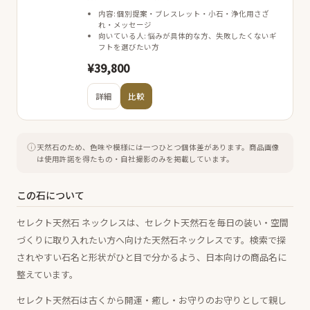
内容: 個別提案・ブレスレット・小石・浄化用さざ
れ・メッセージ
向いている人: 悩みが具体的な方、失敗したくないギ
フトを選びたい方
¥39,800
詳細
比較
天然石のため、色味や模様には一つひとつ個体差があります。
商品画像
は使用許諾を得たもの・自社撮影のみを掲載しています。
この石について
セレクト天然石 ネックレスは、セレクト天然石を毎日の装い・空間
づくりに取り入れたい方へ向けた天然石ネックレスです。検索で探
されやすい石名と形状がひと目で分かるよう、日本向けの商品名に
整えています。
セレクト天然石は古くから開運・癒し・お守りのお守りとして親し