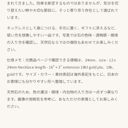
まれてきました。効果を断定するものではありませんが、気分を切
り替えたい時や大切な節目に、そっと寄り添う存在として選ばれて
います。
ネックレスとして身につける、手元に置く、ギフトに添えるなど、
使い方を想像しやすい一品です。写真では石の色味・透明感・模様
の入り方を確認し、天然石ならではの個性もあわせてお楽しみくだ
さい。
仕様メモ：元商品ページで確認できる情報は、24mm、size - 12 x
24mm Necklace length - 16" + 3" extension 18kt gold pla、18k、
goldです。サイズ・カラー・素材表記は海外表記をもとに、日本の
お客様にも分かりやすい形へ整理しています。
天然石のため、色の濃淡・模様・内包物の入り方は一点ずつ異なり
ます。画像の雰囲気を参考に、あなただけの表情としてお楽しみく
ださい。