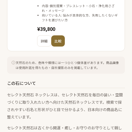
内容: 個別提案・ブレスレット・小石・浄化用さざ
れ・メッセージ
向いている人: 悩みが具体的な方、失敗したくないギ
フトを選びたい方
¥39,800
詳細
比較
天然石のため、色味や模様には一つひとつ個体差があります。
商品画像
は使用許諾を得たもの・自社撮影のみを掲載しています。
この石について
セレクト天然石 ネックレスは、セレクト天然石を毎日の装い・空間
づくりに取り入れたい方へ向けた天然石ネックレスです。検索で探
されやすい石名と形状がひと目で分かるよう、日本向けの商品名に
整えています。
セレクト天然石は古くから開運・癒し・お守りのお守りとして親し