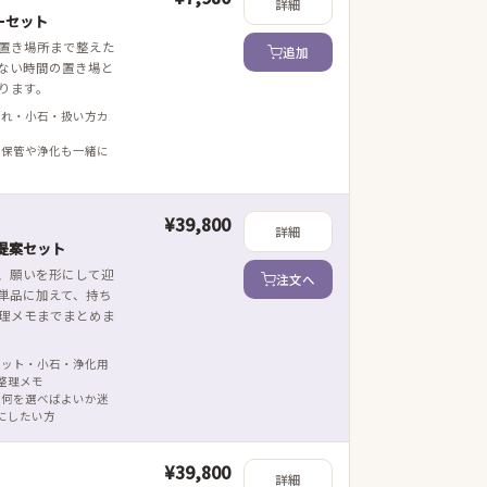
詳細
ーセット
置き場所まで整えた
追加
ない時間の置き場と
ります。
ざれ・小石・扱い方カ
 保管や浄化も一緒に
¥39,800
詳細
提案セット
、願いを形にして迎
注文へ
単品に加えて、持ち
理メモまでまとめま
レット・小石・浄化用
整理メモ
 何を選べばよいか迷
にしたい方
¥39,800
詳細