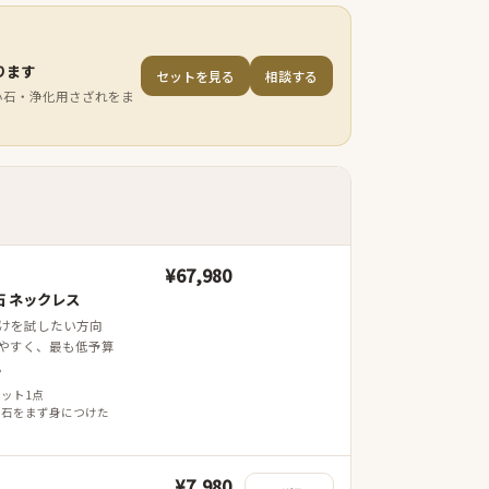
ります
セットを見る
相談する
小石・浄化用さざれをま
¥67,980
 ネックレス
けを試したい方向
やすく、最も低予算
。
レット1点
 石をまず身につけた
¥7,980