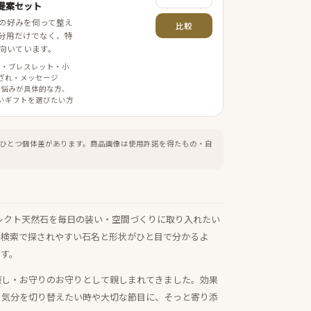
提案セット
の好みを伺って整え
比較
分用だけでなく、特
向いています。
案・ブレスレット・小
ざれ・メッセージ
 悩みが具体的な方、
いギフトを選びたい方
ひとつ個体差があります。
商品画像は使用許諾を得たもの・自
レクト天然石を毎日の装い・空間づくりに取り入れたい
。検索で探されやすい石名と形状がひと目で分かるよ
ます。
癒し・お守りのお守りとして親しまれてきました。効果
、気分を切り替えたい時や大切な節目に、そっと寄り添