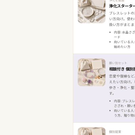
浄化スタータ
ブレスレットの
い方向け。使わ
扱い方がまとま
内容: 水晶さ
ード
向いている人:
始めたい方
願い別セット
相談付き 個別
恋愛や復縁など
えたい方向け。
歩き・浄化・整
す。
内容: ブレス
さざれ・願い
向いている人:
う方、贈り物
個別提案