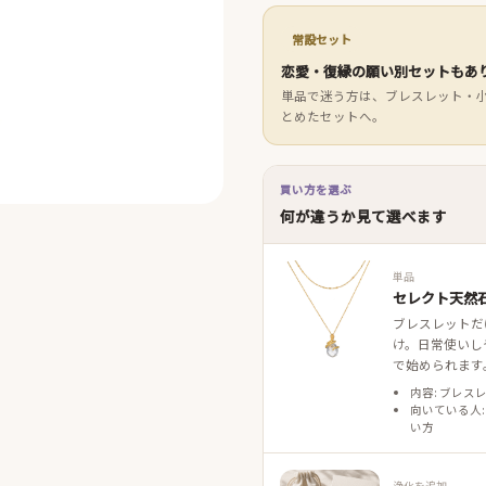
常設セット
恋愛・復縁の願い別セットもあ
単品で迷う方は、ブレスレット・
とめたセットへ。
買い方を選ぶ
何が違うか見て選べます
単品
セレクト天然石
ブレスレットだ
け。日常使いし
で始められます
内容: ブレス
向いている人:
い方
浄化を追加