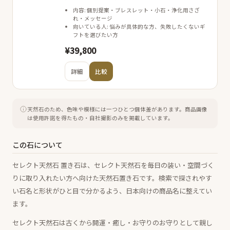
内容: 個別提案・ブレスレット・小石・浄化用さざ
れ・メッセージ
向いている人: 悩みが具体的な方、失敗したくないギ
フトを選びたい方
¥39,800
詳細
比較
天然石のため、色味や模様には一つひとつ個体差があります。
商品画像
は使用許諾を得たもの・自社撮影のみを掲載しています。
この石について
セレクト天然石 置き石は、セレクト天然石を毎日の装い・空間づく
りに取り入れたい方へ向けた天然石置き石です。検索で探されやす
い石名と形状がひと目で分かるよう、日本向けの商品名に整えてい
ます。
セレクト天然石は古くから開運・癒し・お守りのお守りとして親し