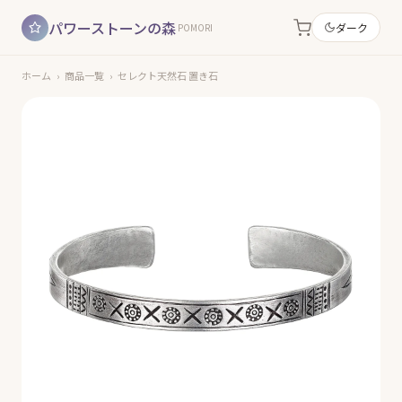
パワーストーンの森
ダーク
POMORI
ホーム
›
商品一覧
›
セレクト天然石 置き石