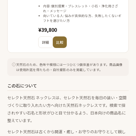
内容: 個別提案・ブレスレット・小石・浄化用さざ
れ・メッセージ
向いている人: 悩みが具体的な方、失敗したくないギ
フトを選びたい方
¥39,800
詳細
比較
天然石のため、色味や模様には一つひとつ個体差があります。
商品画像
は使用許諾を得たもの・自社撮影のみを掲載しています。
この石について
セレクト天然石 ネックレスは、セレクト天然石を毎日の装い・空間
づくりに取り入れたい方へ向けた天然石ネックレスです。検索で探
されやすい石名と形状がひと目で分かるよう、日本向けの商品名に
整えています。
セレクト天然石は古くから開運・癒し・お守りのお守りとして親し