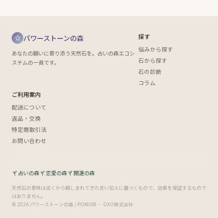
探す
パワーストーンの森
悩みから探す
あなたの願いに寄り添う天然石を。占いの森エコシ
石から探す
ステムの一員です。
石の診断
コラム
ご利用案内
配送について
返品・交換
特定商取引法
お問い合わせ
占いの森
恋愛の森
開運の森
天然石の意味は古くから親しまれてきた言い伝えに基づくもので、効果を保証するもので
はありません。
© 2026 パワーストーンの森 / POMORI — GXO株式会社