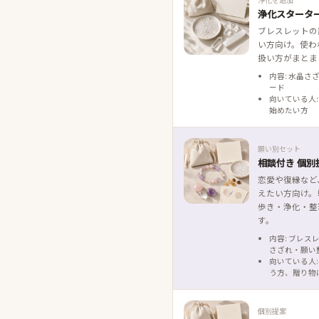
浄化スタータ
ブレスレットの
い方向け。使わ
扱い方がまとま
内容: 水晶さ
ード
向いている人:
始めたい方
願い別セット
相談付き 個別
恋愛や復縁など
えたい方向け。
歩き・浄化・整
す。
内容: ブレス
さざれ・願い
向いている人:
う方、贈り物
個別提案