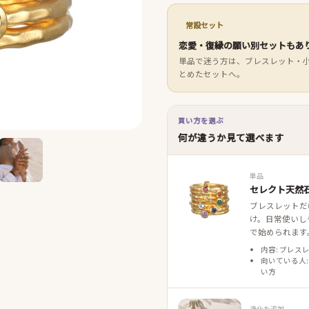
常設セット
恋愛・復縁の願い別セットもあ
単品で迷う方は、ブレスレット・
とめたセットへ。
買い方を選ぶ
何が違うか見て選べます
単品
セレクト天然石
ブレスレットだ
け。日常使いし
で始められます
内容: ブレス
向いている人:
い方
浄化を追加