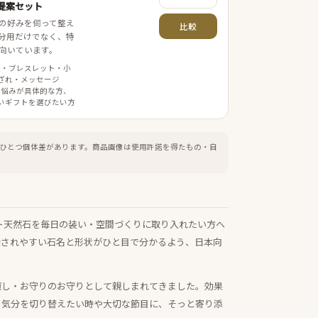
提案セット
の好みを伺って整え
比較
分用だけでなく、特
向いています。
案・ブレスレット・小
ざれ・メッセージ
 悩みが具体的な方、
いギフトを選びたい方
ひとつ個体差があります。
商品画像は使用許諾を得たもの・自
ト天然石を毎日の装い・空間づくりに取り入れたい方へ
探されやすい石名と形状がひと目で分かるよう、日本向
癒し・お守りのお守りとして親しまれてきました。効果
、気分を切り替えたい時や大切な節目に、そっと寄り添