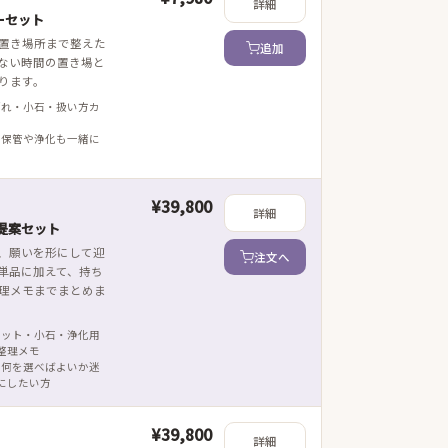
詳細
ーセット
置き場所まで整えた
追加
ない時間の置き場と
ります。
ざれ・小石・扱い方カ
 保管や浄化も一緒に
¥39,800
詳細
提案セット
、願いを形にして迎
注文へ
単品に加えて、持ち
理メモまでまとめま
レット・小石・浄化用
整理メモ
 何を選べばよいか迷
にしたい方
¥39,800
詳細