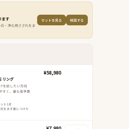
ります
セットを見る
相談する
小石・浄化用さざれをま
¥58,980
 リング
けを試したい方向
やすく、最も低予算
。
レット1点
 石をまず身につけた
¥7,980