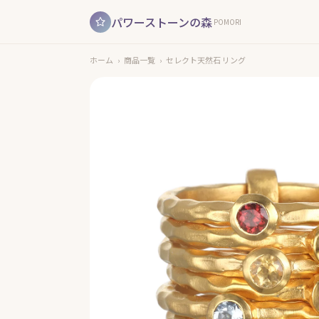
パワーストーンの森
POMORI
ホーム
›
商品一覧
›
セレクト天然石 リング