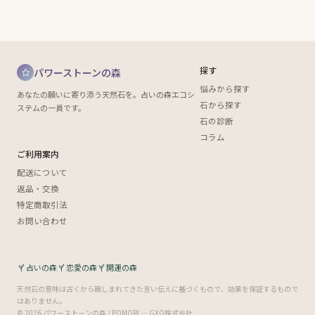
探す
パワーストーンの森
悩みから探す
あなたの願いに寄り添う天然石を。占いの森エコシ
石から探す
ステムの一員です。
石の診断
コラム
ご利用案内
配送について
返品・交換
特定商取引法
お問い合わせ
占いの森
恋愛の森
開運の森
天然石の意味は古くから親しまれてきた言い伝えに基づくもので、効果を保証するもので
はありません。
© 2026 パワーストーンの森 / POMORI — GXO株式会社