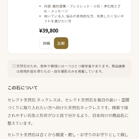
内容: 個別提案・ブレスレット・小石・浄化用さざ
れ・メッセージ
向いている人: 悩みが具体的な方、失敗したくないギ
フトを選びたい方
¥39,800
詳細
比較
天然石のため、色味や模様には一つひとつ個体差があります。
商品画像
は使用許諾を得たもの・自社撮影のみを掲載しています。
この石について
セレクト天然石 ネックレスは、セレクト天然石を毎日の装い・空間
づくりに取り入れたい方へ向けた天然石ネックレスです。検索で探
されやすい石名と形状がひと目で分かるよう、日本向けの商品名に
整えています。
セレクト天然石は古くから開運・癒し・お守りのお守りとして親し