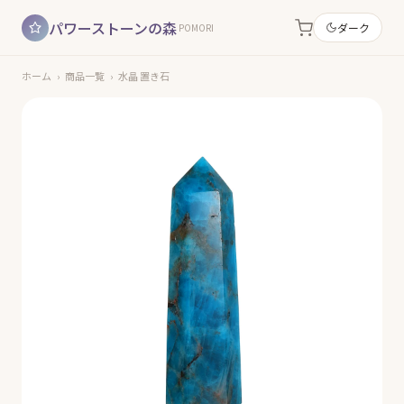
パワーストーンの森
ダーク
POMORI
ホーム
›
商品一覧
›
水晶 置き石