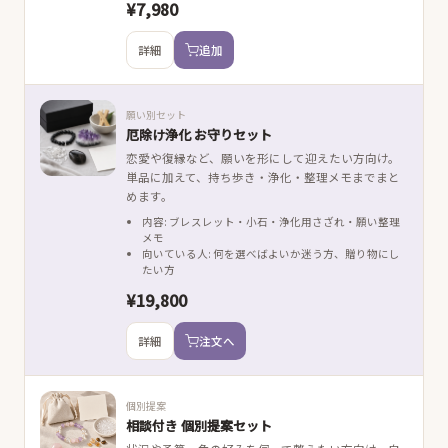
¥7,980
詳細
追加
願い別セット
厄除け浄化 お守りセット
恋愛や復縁など、願いを形にして迎えたい方向け。
単品に加えて、持ち歩き・浄化・整理メモまでまと
めます。
内容: ブレスレット・小石・浄化用さざれ・願い整理
メモ
向いている人: 何を選べばよいか迷う方、贈り物にし
たい方
¥19,800
詳細
注文へ
個別提案
相談付き 個別提案セット