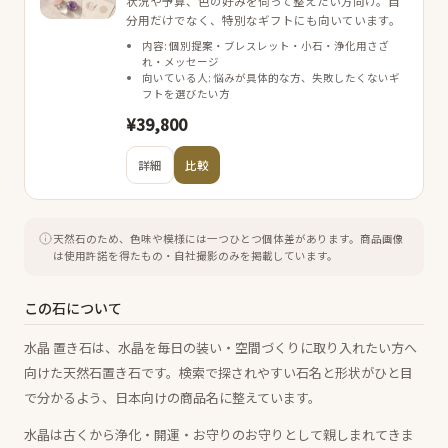
状況や予算、色の好みを伺って整えたい方向け。自
分用だけでなく、特別なギフトにも向いています。
内容: 個別提案・ブレスレット・小石・浄化用さざ
れ・メッセージ
向いている人: 悩みが具体的な方、失敗したくないギ
フトを選びたい方
¥39,800
詳細
比較
天然石のため、色味や模様には一つひとつ個体差があります。
商品画像
は使用許諾を得たもの・自社撮影のみを掲載しています。
この石について
水晶 置き石は、水晶を毎日の装い・空間づくりに取り入れたい方へ
向けた天然石置き石です。検索で探されやすい石名と形状がひと目
で分かるよう、日本向けの商品名に整えています。
水晶は古くから浄化・開運・お守りのお守りとして親しまれてきま