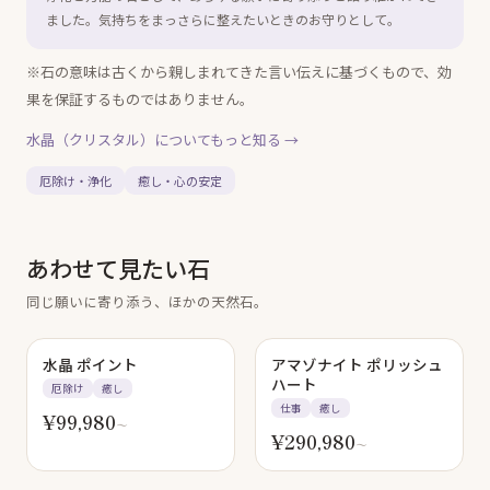
ました。気持ちをまっさらに整えたいときのお守りとして。
※石の意味は古くから親しまれてきた言い伝えに基づくもので、効
果を保証するものではありません。
水晶（クリスタル）
についてもっと知る →
厄除け・浄化
癒し・心の安定
あわせて見たい石
同じ願いに寄り添う、ほかの天然石。
水晶 ポイント
アマゾナイト ポリッシュ
ハート
厄除け
癒し
仕事
癒し
¥
99,980
〜
¥
290,980
〜