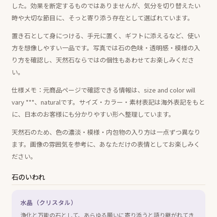
した。効果を断定するものではありませんが、気分を切り替えたい
時や大切な節目に、そっと寄り添う存在として選ばれています。
置き石として身につける、手元に置く、ギフトに添えるなど、使い
方を想像しやすい一品です。写真では石の色味・透明感・模様の入
り方を確認し、天然石ならではの個性もあわせてお楽しみくださ
い。
仕様メモ：元商品ページで確認できる情報は、size and color will
vary ***、naturalです。サイズ・カラー・素材表記は海外表記をもと
に、日本のお客様にも分かりやすい形へ整理しています。
天然石のため、色の濃淡・模様・内包物の入り方は一点ずつ異なり
ます。画像の雰囲気を参考に、あなただけの表情としてお楽しみく
ださい。
石のいわれ
水晶（クリスタル）
浄化と万能の石として、あらゆる願いに寄り添うと語り継がれてき