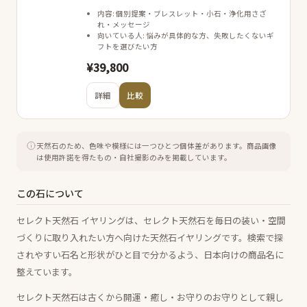
内容: 個別提案・ブレスレット・小石・浄化用さざ
れ・メッセージ
向いている人: 悩みが具体的な方、失敗したくないギ
フトを選びたい方
¥39,800
詳細
比較
天然石のため、色味や模様には一つひとつ個体差があります。
商品画像
は使用許諾を得たもの・自社撮影のみを掲載しています。
この石について
セレクト天然石 イヤリングは、セレクト天然石を毎日の装い・空間
づくりに取り入れたい方へ向けた天然石イヤリングです。検索で探
されやすい石名と形状がひと目で分かるよう、日本向けの商品名に
整えています。
セレクト天然石は古くから開運・癒し・お守りのお守りとして親し