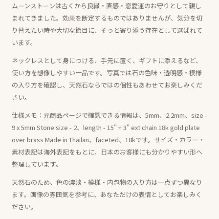
ムーンストーンは古くから良縁・直感・恋愛運のお守りとして親し
まれてきました。効果を断定するものではありませんが、気分を切
り替えたい時や大切な節目に、そっと寄り添う存在として選ばれて
います。
ネックレスとして身につける、手元に置く、ギフトに添えるなど、
使い方を想像しやすい一品です。写真では石の色味・透明感・模様
の入り方を確認し、天然石ならではの個性もあわせてお楽しみくだ
さい。
仕様メモ：元商品ページで確認できる情報は、5mm、2.2mm、size -
9 x 5mm Stone size - 2、length - 15" + 3" ext chain 18k gold plate
over brass Made in Thailan、faceted、18kです。サイズ・カラー・
素材表記は海外表記をもとに、日本のお客様にも分かりやすい形へ
整理しています。
天然石のため、色の濃淡・模様・内包物の入り方は一点ずつ異なり
ます。画像の雰囲気を参考に、あなただけの表情としてお楽しみく
ださい。