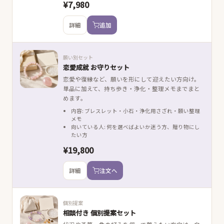
¥7,980
詳細
追加
願い別セット
恋愛成就 お守りセット
恋愛や復縁など、願いを形にして迎えたい方向け。
単品に加えて、持ち歩き・浄化・整理メモまでまと
めます。
内容: ブレスレット・小石・浄化用さざれ・願い整理
メモ
向いている人: 何を選べばよいか迷う方、贈り物にし
たい方
¥19,800
詳細
注文へ
個別提案
相談付き 個別提案セット