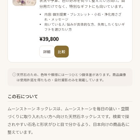
状況や予算、色の好みを伺って整えたい方向け。自
分用だけでなく、特別なギフトにも向いています。
内容: 個別提案・ブレスレット・小石・浄化用さざ
れ・メッセージ
向いている人: 悩みが具体的な方、失敗したくないギ
フトを選びたい方
¥39,800
詳細
比較
天然石のため、色味や模様には一つひとつ個体差があります。
商品画像
は使用許諾を得たもの・自社撮影のみを掲載しています。
この石について
ムーンストーン ネックレスは、ムーンストーンを毎日の装い・空間
づくりに取り入れたい方へ向けた天然石ネックレスです。検索で探
されやすい石名と形状がひと目で分かるよう、日本向けの商品名に
整えています。