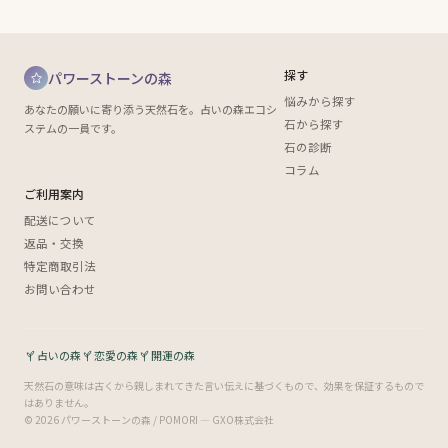
探す
パワーストーンの森
悩みから探す
あなたの願いに寄り添う天然石を。占いの森エコシ
石から探す
ステムの一員です。
石の診断
コラム
ご利用案内
配送について
返品・交換
特定商取引法
お問い合わせ
占いの森
恋愛の森
開運の森
天然石の意味は古くから親しまれてきた言い伝えに基づくもので、効果を保証するもので
はありません。
© 2026 パワーストーンの森 / POMORI — GXO株式会社