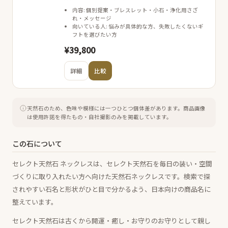
内容: 個別提案・ブレスレット・小石・浄化用さざ
れ・メッセージ
向いている人: 悩みが具体的な方、失敗したくないギ
フトを選びたい方
¥39,800
詳細
比較
天然石のため、色味や模様には一つひとつ個体差があります。
商品画像
は使用許諾を得たもの・自社撮影のみを掲載しています。
この石について
セレクト天然石 ネックレスは、セレクト天然石を毎日の装い・空間
づくりに取り入れたい方へ向けた天然石ネックレスです。検索で探
されやすい石名と形状がひと目で分かるよう、日本向けの商品名に
整えています。
セレクト天然石は古くから開運・癒し・お守りのお守りとして親し