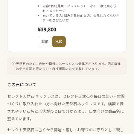
内容: 個別提案・ブレスレット・小石・浄化用さざ
れ・メッセージ
向いている人: 悩みが具体的な方、失敗したくないギ
フトを選びたい方
¥39,800
詳細
比較
天然石のため、色味や模様には一つひとつ個体差があります。
商品画像
は使用許諾を得たもの・自社撮影のみを掲載しています。
この石について
セレクト天然石 ネックレスは、セレクト天然石を毎日の装い・空間
づくりに取り入れたい方へ向けた天然石ネックレスです。検索で探
されやすい石名と形状がひと目で分かるよう、日本向けの商品名に
整えています。
セレクト天然石は古くから開運・癒し・お守りのお守りとして親し