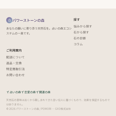
探す
パワーストーンの森
悩みから探す
あなたの願いに寄り添う天然石を。占いの森エコシ
石から探す
ステムの一員です。
石の診断
コラム
ご利用案内
配送について
返品・交換
特定商取引法
お問い合わせ
占いの森
恋愛の森
開運の森
天然石の意味は古くから親しまれてきた言い伝えに基づくもので、効果を保証するもので
はありません。
© 2026 パワーストーンの森 / POMORI — GXO株式会社