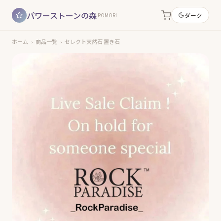
パワーストーンの森
ダーク
POMORI
ホーム
›
商品一覧
›
セレクト天然石 置き石