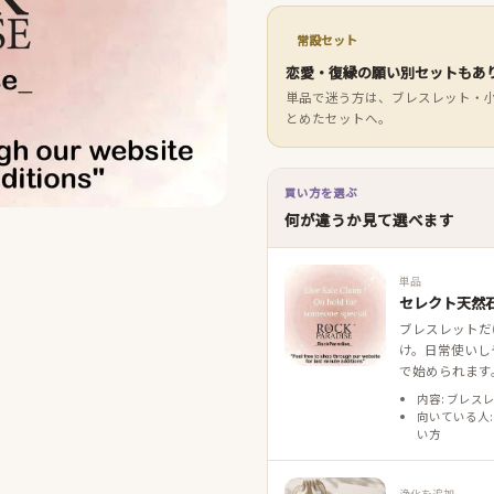
常設セット
恋愛・復縁の願い別セットもあ
単品で迷う方は、ブレスレット・
とめたセットへ。
買い方を選ぶ
何が違うか見て選べます
単品
セレクト天然石
ブレスレットだ
け。日常使いし
で始められます
内容: ブレス
向いている人:
い方
浄化を追加