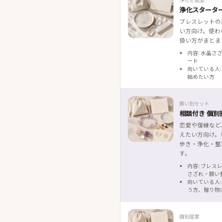
浄化スタータ
ブレスレットの
い方向け。使わ
扱い方がまとま
内容: 水晶さ
ード
向いている人:
始めたい方
願い別セット
相談付き 個別
恋愛や復縁など
えたい方向け。
歩き・浄化・整
す。
内容: ブレス
さざれ・願い
向いている人:
う方、贈り物
個別提案