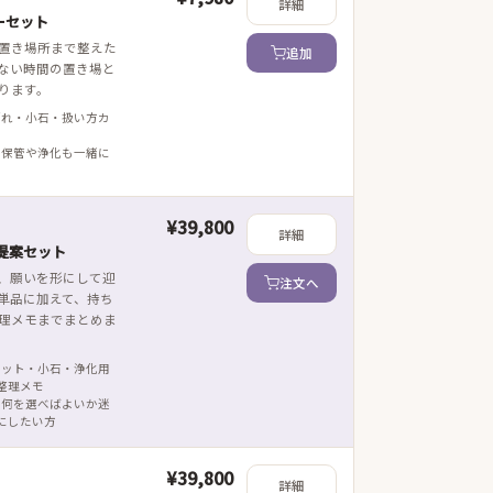
詳細
ーセット
置き場所まで整えた
追加
ない時間の置き場と
ります。
ざれ・小石・扱い方カ
 保管や浄化も一緒に
¥39,800
詳細
提案セット
、願いを形にして迎
注文へ
単品に加えて、持ち
理メモまでまとめま
レット・小石・浄化用
整理メモ
 何を選べばよいか迷
にしたい方
¥39,800
詳細