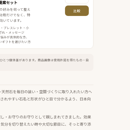
提案セット
の好みを伺って整え
比較
分用だけでなく、特
向いています。
案・ブレスレット・小
ざれ・メッセージ
 悩みが具体的な方、
いギフトを選びたい方
ひとつ個体差があります。
商品画像は使用許諾を得たもの・自
ト天然石を毎日の装い・空間づくりに取り入れたい方へ
探されやすい石名と形状がひと目で分かるよう、日本向
癒し・お守りのお守りとして親しまれてきました。効果
、気分を切り替えたい時や大切な節目に、そっと寄り添