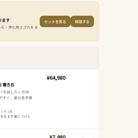
ります
セットを見る
相談する
小石・浄化用さざれをま
¥64,980
 置き石
けを試したい方向
やすく、最も低予算
。
レット1点
 石をまず身につけた
¥7,980