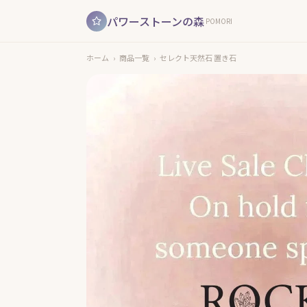
パワーストーンの森
POMORI
ホーム
›
商品一覧
›
セレクト天然石 置き石