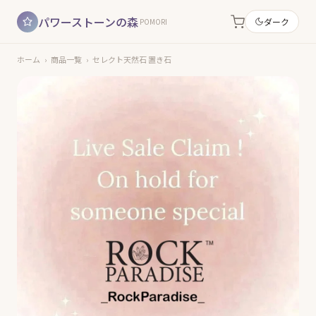
パワーストーンの森
ダーク
POMORI
ホーム
›
商品一覧
›
セレクト天然石 置き石