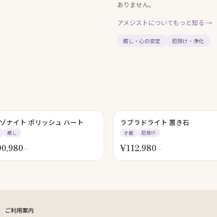
ありません。
アメジスト
についてもっと知る →
癒し・心の安定
厄除け・浄化
ゾナイト ポリッシュ ハート
ラブラドライト 置き石
癒し
才能
厄除け
90,980
¥
112,980
〜
〜
ご利用案内