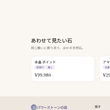
あわせて見たい石
同じ願いに寄り添う、ほかの天然石。
水晶 ポイント
アマ
厄除け
癒し
仕事
¥
99,980
¥
2
〜
探す
パワーストーンの森