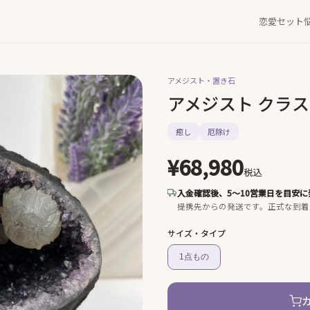
恋愛セット
アメジスト・
置き石
アメジスト クラ
癒し
厄除け
¥68,980
税込
入金確認後、5〜10営業日を目安に
提携先からの発送です。
正式な到着
サイズ・タイプ
1点もの