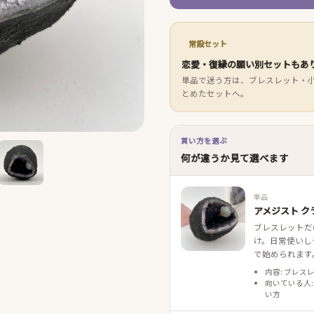
常設セット
恋愛・復縁の願い別セットもあ
単品で迷う方は、ブレスレット・
とめたセットへ。
買い方を選ぶ
何が違うか見て選べます
単品
アメジスト ク
ブレスレットだ
け。日常使いし
で始められます
内容: ブレス
向いている人:
い方