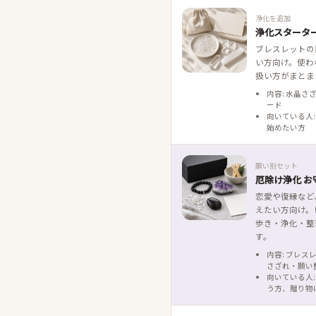
浄化を追加
浄化スタータ
ブレスレットの
い方向け。使わ
扱い方がまとま
内容: 水晶さ
ード
向いている人:
始めたい方
願い別セット
厄除け浄化 お
恋愛や復縁など
えたい方向け。
歩き・浄化・整
す。
内容: ブレス
さざれ・願い
向いている人:
う方、贈り物