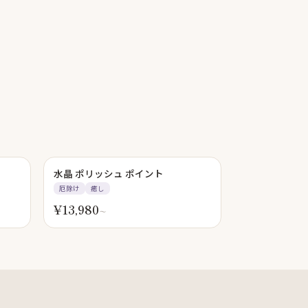
水晶 ポリッシュ ポイント
厄除け
癒し
¥
13,980
〜