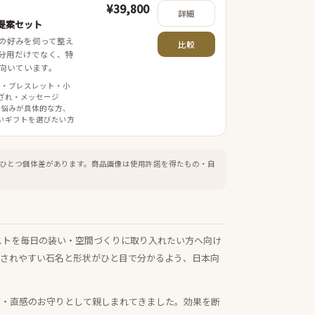
¥39,800
詳細
提案セット
の好みを伺って整え
比較
分用だけでなく、特
向いています。
案・ブレスレット・小
ざれ・メッセージ
 悩みが具体的な方、
いギフトを選びたい方
ひとつ個体差があります。
商品画像は使用許諾を得たもの・自
ストを毎日の装い・空間づくりに取り入れたい方へ向け
探されやすい石名と形状がひと目で分かるよう、日本向
ぎ・直感のお守りとして親しまれてきました。効果を断