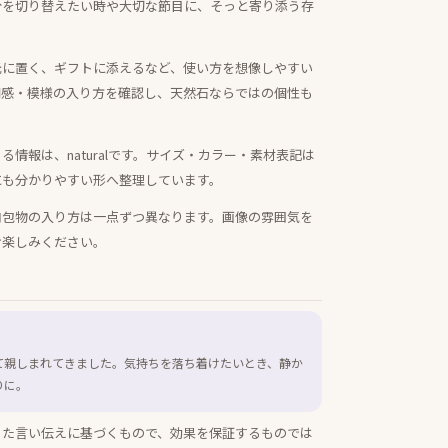
分を切り替えたい時や大切な節目に、そっと寄り添う存
元に置く、ギフトに添えるなど、使い方を想像しやすい
明感・模様の入り方を確認し、天然石ならではの個性も
情報は、naturalです。サイズ・カラー・素材表記は
にも分かりやすい形へ整理しています。
内包物の入り方は一点ずつ異なります。画像の雰囲気を
お楽しみください。
て親しまれてきました。気持ちを落ち着けたいとき、静か
りに。
きた言い伝えに基づくもので、効果を保証するものでは