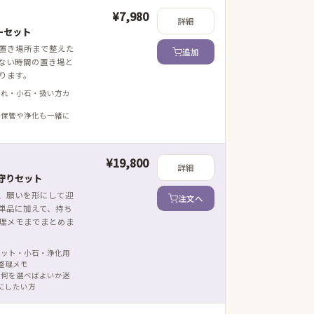
¥7,980
詳細
ーセット
置き場所まで整えた
追加
ない時間の置き場と
ります。
ざれ・小石・扱い方カ
 保管や浄化も一緒に
¥19,800
詳細
守りセット
、願いを形にして迎
注文へ
単品に加えて、持ち
理メモまでまとめま
レット・小石・浄化用
整理メモ
 何を選べばよいか迷
にしたい方