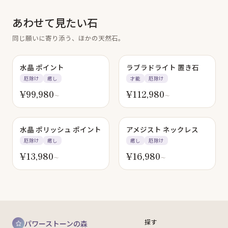
あわせて見たい石
同じ願いに寄り添う、ほかの天然石。
水晶 ポイント
ラブラドライト 置き石
厄除け
癒し
才能
厄除け
¥
99,980
¥
112,980
〜
〜
水晶 ポリッシュ ポイント
アメジスト ネックレス
厄除け
癒し
癒し
厄除け
¥
13,980
¥
16,980
〜
〜
探す
パワーストーンの森