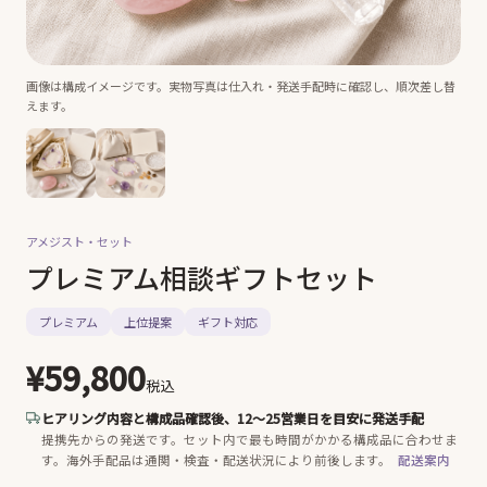
画像は構成イメージです。実物写真は仕入れ・発送手配時に確認し、順次差し替
えます。
アメジスト・
セット
プレミアム相談ギフトセット
プレミアム
上位提案
ギフト対応
¥59,800
税込
ヒアリング内容と構成品確認後、12〜25営業日を目安に発送手配
提携先からの発送です。
セット内で最も時間がかかる構成品に合わせま
す。海外手配品は通関・検査・配送状況により前後します。
配送案内