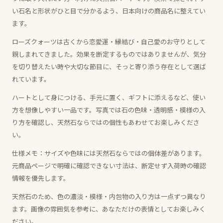
い石名と形状がひと目で分かるよう、日本向けの商品名に整えてい
ます。
ローズクォーツは古くから恋愛運・縁結び・自己愛のお守りとして
親しまれてきました。効果を断定するものではありませんが、気分
を切り替えたい時や大切な節目に、そっと寄り添う存在として選ば
れています。
ハートとして身につける、手元に置く、ギフトに添えるなど、使い
方を想像しやすい一品です。写真では石の色味・透明感・模様の入
り方を確認し、天然石ならではの個性もあわせてお楽しみくださ
い。
仕様メモ：サイズや色味には天然石ならではの個体差があります。
元商品ページで明確に確認できない寸法は、断定せず入荷時の確認
情報を優先します。
天然石のため、色の濃淡・模様・内包物の入り方は一点ずつ異なり
ます。画像の雰囲気を参考に、あなただけの表情としてお楽しみく
ださい。