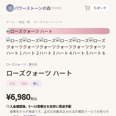
パワーストーンの森
ダーク
POMORI
ホーム
›
商品一覧
›
ローズクォーツ ハート
ローズクォーツ・
置き石
ローズクォーツ ハート
恋愛
復縁
癒し
¥6,980
税込
入金確認後、5〜10営業日を目安に発送手配
提携先からの発送です。
正式な到着見込みは注文確認メールでお知らせ